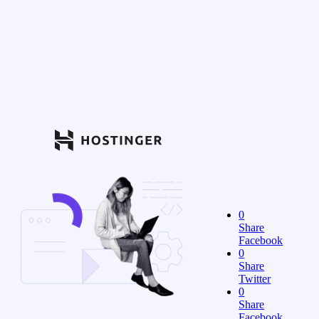
0
Share
Facebook
0
Share
Twitter
0
Share
Facebook