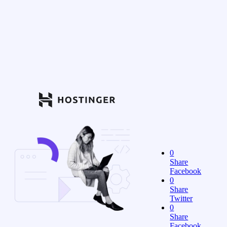
0
Share
Facebook
0
Share
Twitter
0
Share
Facebook