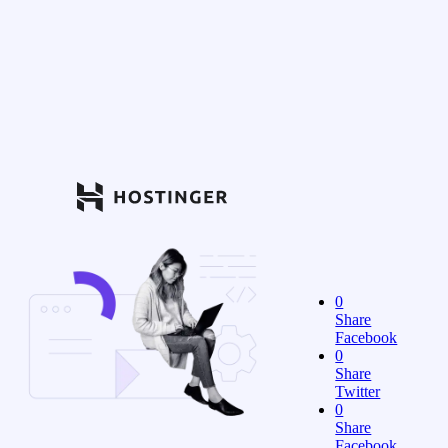
0
Share
Facebook
0
Share
Twitter
0
Share
Facebook