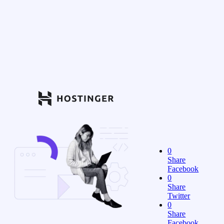
0
Share
Facebook
0
Share
Twitter
0
Share
Facebook