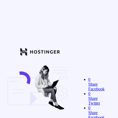
0
Share
Facebook
0
Share
Twitter
0
Share
Facebook