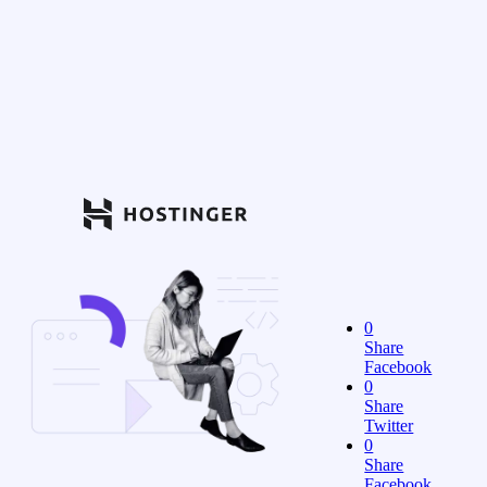
0
Share
Facebook
0
Share
Twitter
0
Share
Facebook