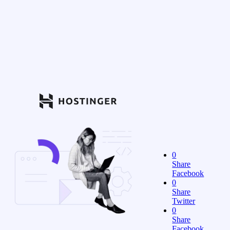
0
Share
Facebook
0
Share
Twitter
0
Share
Facebook