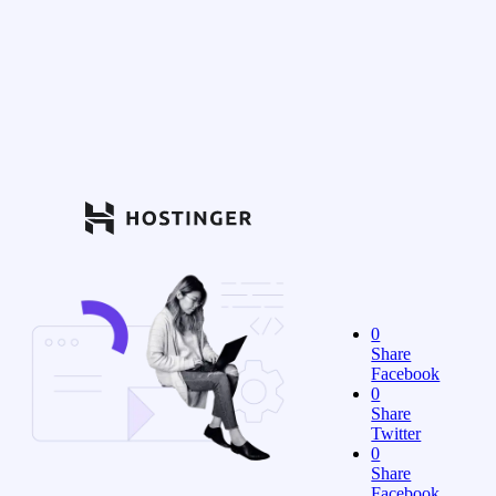
0
Share
Facebook
0
Share
Twitter
0
Share
Facebook