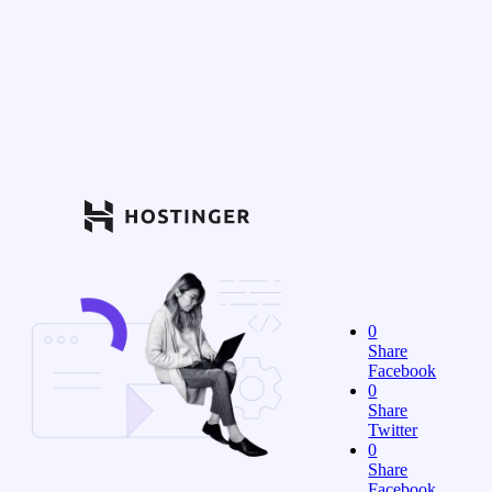
0
Share
Facebook
0
Share
Twitter
0
Share
Facebook