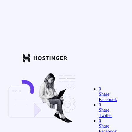
0
Share
Facebook
0
Share
Twitter
0
Share
Facebook