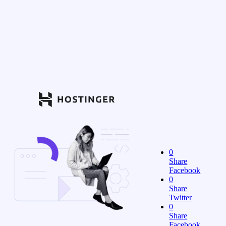
0
Share
Facebook
0
Share
Twitter
0
Share
Facebook