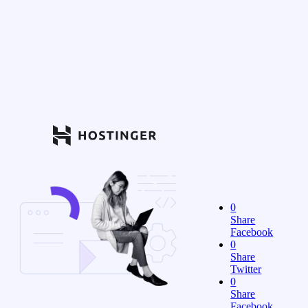
0
Share
Facebook
0
Share
Twitter
0
Share
Facebook