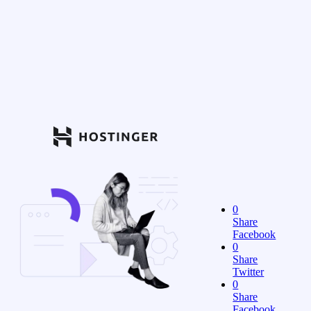
0
Share
Facebook
0
Share
Twitter
0
Share
Facebook