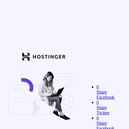
0
Share
Facebook
0
Share
Twitter
0
Share
Facebook