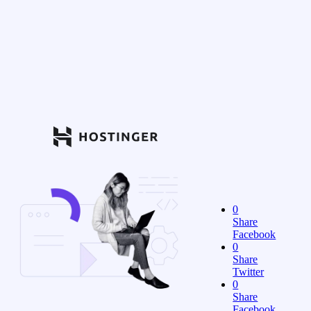
0
Share
Facebook
0
Share
Twitter
0
Share
Facebook