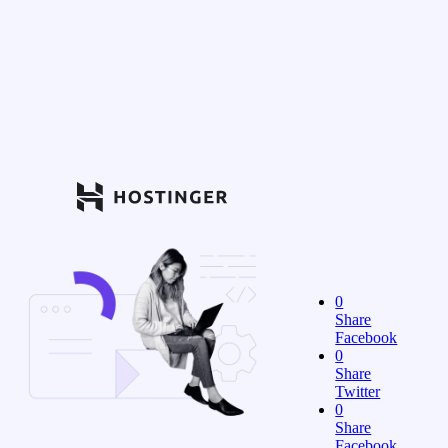
0
Share
Facebook
0
Share
Twitter
0
Share
Facebook