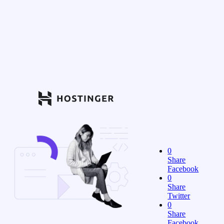
0
Share
Facebook
0
Share
Twitter
0
Share
Facebook