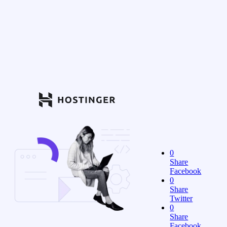
0
Share
Facebook
0
Share
Twitter
0
Share
Facebook