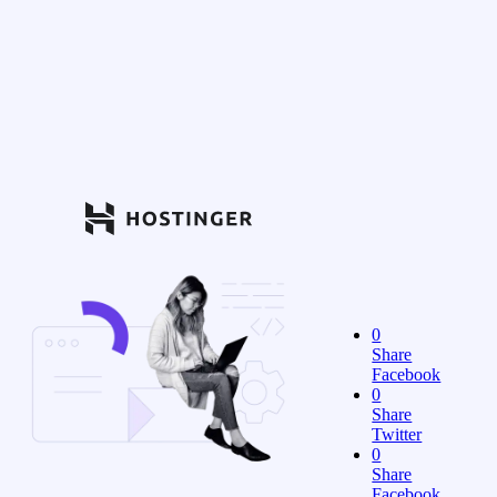
0
Share
Facebook
0
Share
Twitter
0
Share
Facebook