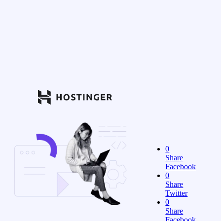
0
Share
Facebook
0
Share
Twitter
0
Share
Facebook