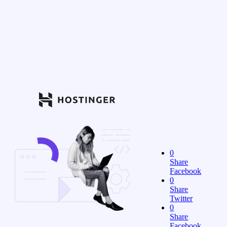
0
Share
Facebook
0
Share
Twitter
0
Share
Facebook