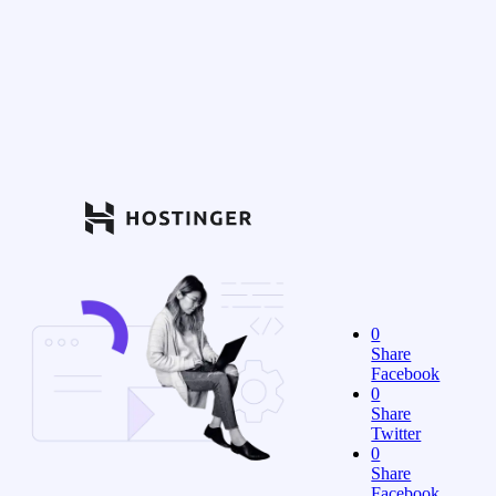
0
Share
Facebook
0
Share
Twitter
0
Share
Facebook