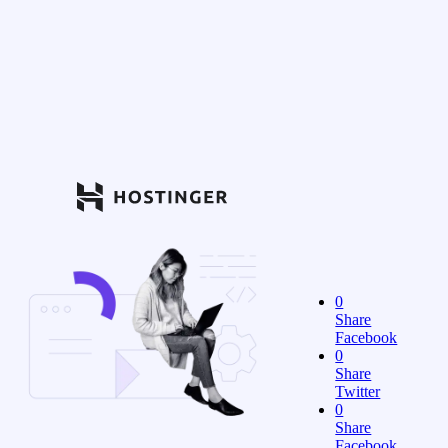
0
Share
Facebook
0
Share
Twitter
0
Share
Facebook