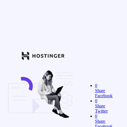
0
Share
Facebook
0
Share
Twitter
0
Share
Facebook