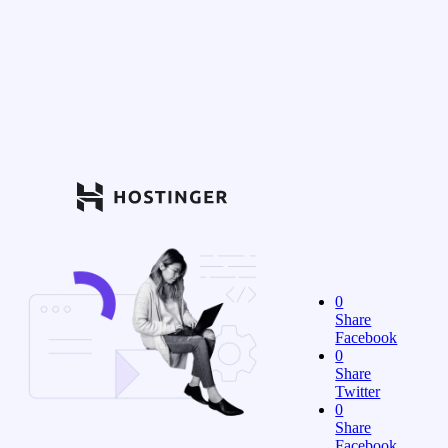
0
Share
Facebook
0
Share
Twitter
0
Share
Facebook