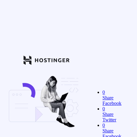
0
Share
Facebook
0
Share
Twitter
0
Share
Facebook