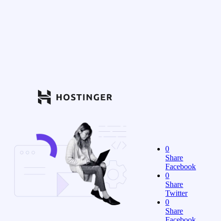
0
Share
Facebook
0
Share
Twitter
0
Share
Facebook