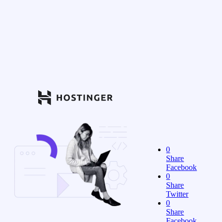
0
Share
Facebook
0
Share
Twitter
0
Share
Facebook