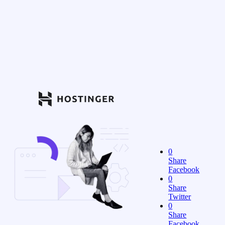
0
Share
Facebook
0
Share
Twitter
0
Share
Facebook