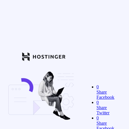
0
Share
Facebook
0
Share
Twitter
0
Share
Facebook