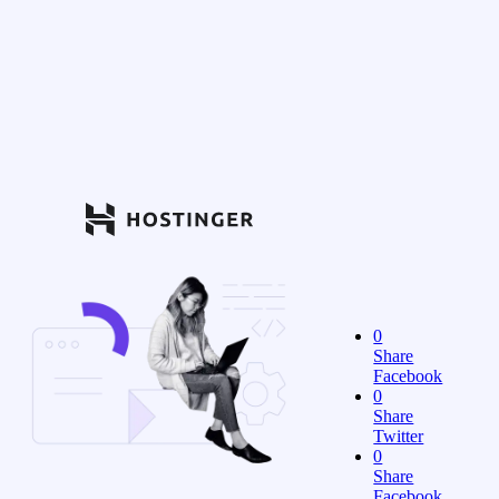
0
Share
Facebook
0
Share
Twitter
0
Share
Facebook