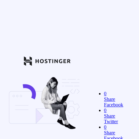
0
Share
Facebook
0
Share
Twitter
0
Share
Facebook