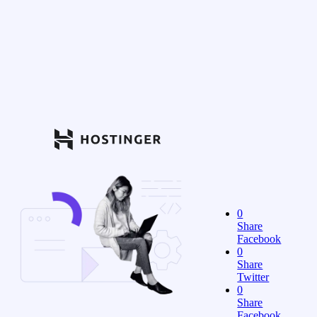
0
Share
Facebook
0
Share
Twitter
0
Share
Facebook