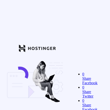
0
Share
Facebook
0
Share
Twitter
0
Share
Facebook