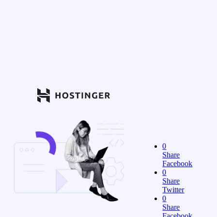
0
Share
Facebook
0
Share
Twitter
0
Share
Facebook