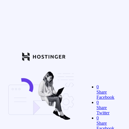
0
Share
Facebook
0
Share
Twitter
0
Share
Facebook