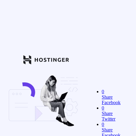
0
Share
Facebook
0
Share
Twitter
0
Share
Facebook