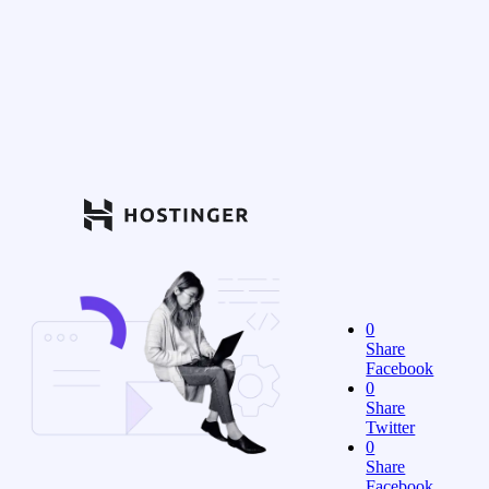
0
Share
Facebook
0
Share
Twitter
0
Share
Facebook