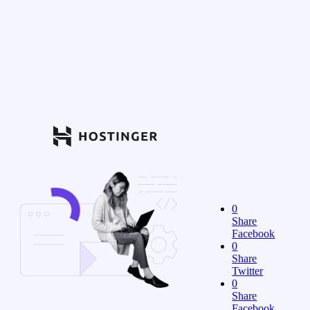
0
Share
Facebook
0
Share
Twitter
0
Share
Facebook