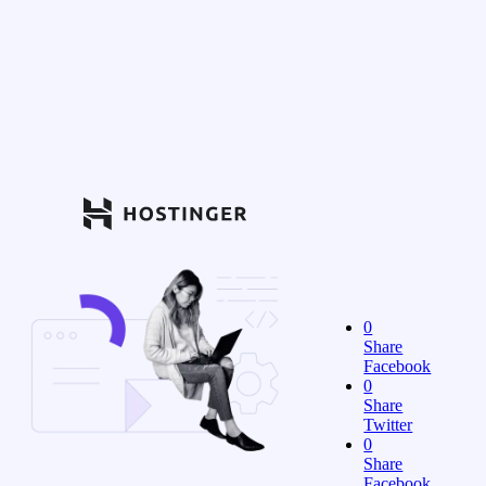
0
Share
Facebook
0
Share
Twitter
0
Share
Facebook