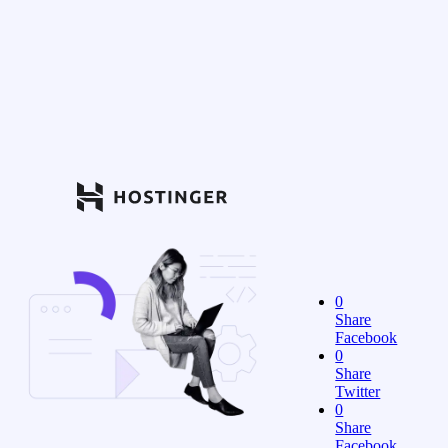
0
Share
Facebook
0
Share
Twitter
0
Share
Facebook