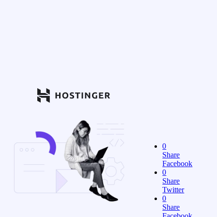
0
Share
Facebook
0
Share
Twitter
0
Share
Facebook