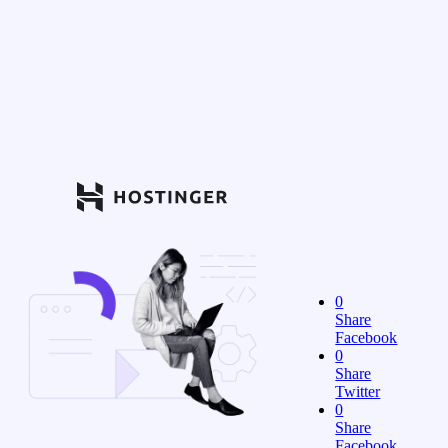
0
Share
Facebook
0
Share
Twitter
0
Share
Facebook