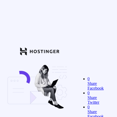
0
Share
Facebook
0
Share
Twitter
0
Share
Facebook