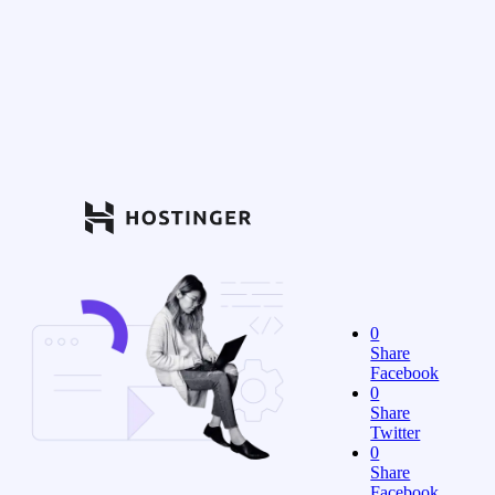
0
Share
Facebook
0
Share
Twitter
0
Share
Facebook