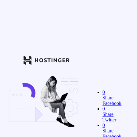
0
Share
Facebook
0
Share
Twitter
0
Share
Facebook