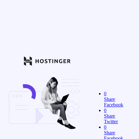
0
Share
Facebook
0
Share
Twitter
0
Share
Facebook