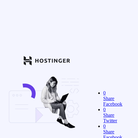
0
Share
Facebook
0
Share
Twitter
0
Share
Facebook