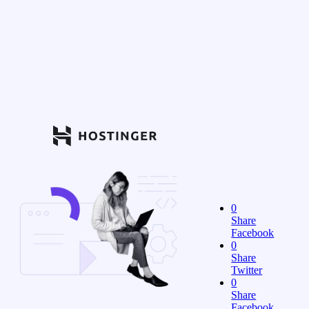
0
Share
Facebook
0
Share
Twitter
0
Share
Facebook