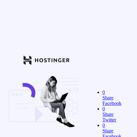
0
Share
Facebook
0
Share
Twitter
0
Share
Facebook